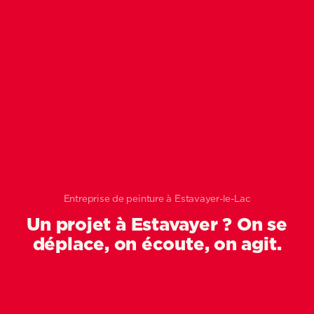
Entreprise de peinture à Estavayer-le-Lac
Un projet à Estavayer ? On se
Madéco Peinture propose ses servic
Accueil
/
Peinture Estavayer
déplace, on écoute, on agit.